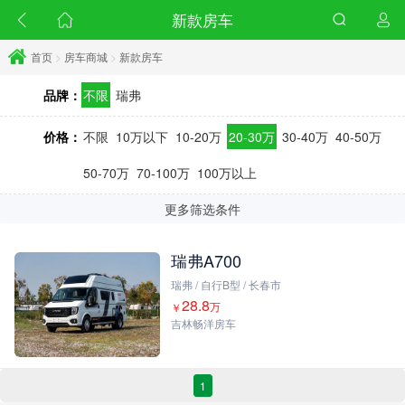
新款房车
首页
>
房车商城
>
新款房车
品牌：
不限
瑞弗
价格：
不限
10万以下
10-20万
20-30万
30-40万
40-50万
50-70万
70-100万
100万以上
更多筛选条件
瑞弗A700
瑞弗 / 自行B型 / 长春市
28.8
万
￥
吉林畅洋房车
1