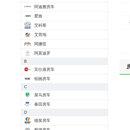
阿迪雅房车
爱旅
艾科斯
艾营地
阿娜亚
阿莫迪罗
B
宾仕盾房车
铂驰房车
C
菜马房车
春田房车
D
德发房车
戴德房车