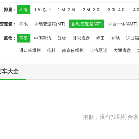
排量：
不限
1.5L以下
1.5L-2.5L
2.5L-3.0L
3.0L-4.0L
4.
变速箱：
不限
手动变速箱(MT)
自动变速箱(AT)
手自一体(AMT)
底盘：
不限
中国重汽
江铃
其它底盘
福田
奔驰
进口福
进口依维柯
拖挂
南京依维柯
上汽跃进
大通底盘
房车大全
抱歉，没有找到符合条