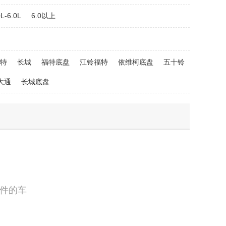
0L-6.0L
6.0以上
特
长城
福特底盘
江铃福特
依维柯底盘
五十铃
大通
长城底盘
件的车