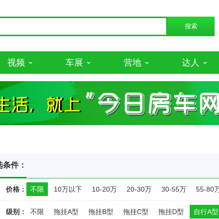
视频
车展
营地
达人
选条件：
价格：
不限
10万以下
10-20万
20-30万
30-55万
55-80
级别：
不限
拖挂A型
拖挂B型
拖挂C型
拖挂D型
自行A型