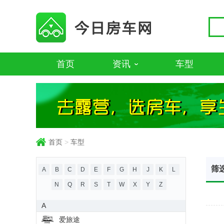
首页
资讯
车型
首页
>
车型
筛
A
B
C
D
E
F
G
H
J
K
L
N
Q
R
S
T
W
X
Y
Z
A
爱旅途