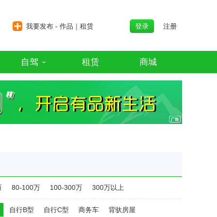
我要发布 - 作品｜租赁
登录
注册
自驾
租赁
商城
万
80-100万
100-300万
300万以上
自行B型
自行C型
商务车
背驮房屋