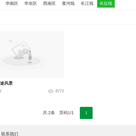
华南区
华东区
西南区
黄河线
长江线
长征线
途风景
车
6772
共:2条 页码
1
/1
1
联系我们