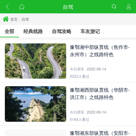
自驾
首页
>
自驾
全部
经典线路
自驾攻略
车友游记
豫鄂湘中部纵贯线（焦作市-
永州市）之线路特色
今日房车
2022-06-14
5222人看过
豫鄂湘西部纵贯线（华阴市-
洪江市）之线路特色
今日房车
2022-06-14
5164人看过
豫鄂湘东部纵贯线（安阳市-