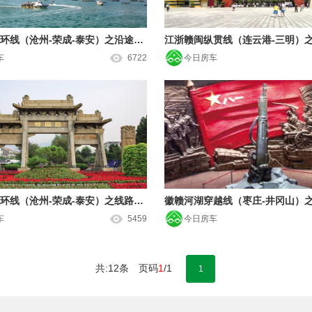
山东人文大环线（沧州-荣成-泰安）之沿途风景
江浙赣闽纵贯线（连云港-三明）
车
6722
今日房车
山东人文大环线（沧州-荣成-泰安）之线路特色
徽赣河湖穿越线（枣庄-井冈山）
车
5459
今日房车
共:12条 页码
1
/1
1