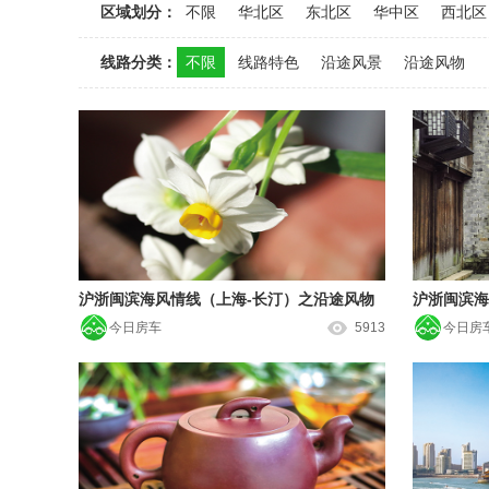
区域划分：
不限
华北区
东北区
华中区
西北区
线路分类：
不限
线路特色
沿途风景
沿途风物
沪浙闽滨海风情线（上海-长汀）之沿途风物
沪浙闽滨海
今日房车
5913
今日房