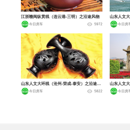
江浙赣闽纵贯线（连云港-三明）之沿途风物
今日房车
5972
今日房
山东人文大环线（沧州-荣成-泰安）之沿途风物
今日房车
5822
今日房