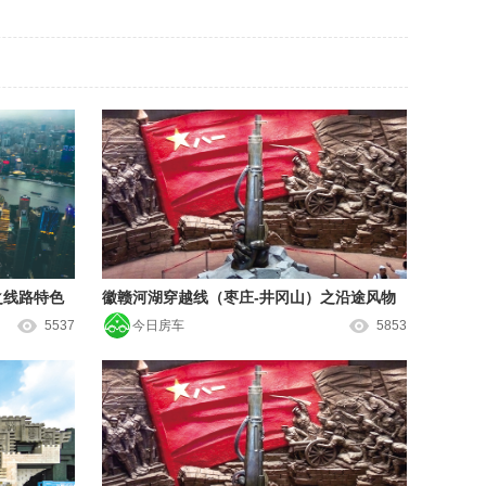
之线路特色
徽赣河湖穿越线（枣庄-井冈山）之沿途风物
5537
今日房车
5853