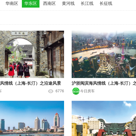
华南区
华东区
西南区
黄河线
长江线
长征线
风情线（上海-长汀）之沿途风景
沪浙闽滨海风情线（上海-长汀）
车
6776
今日房车