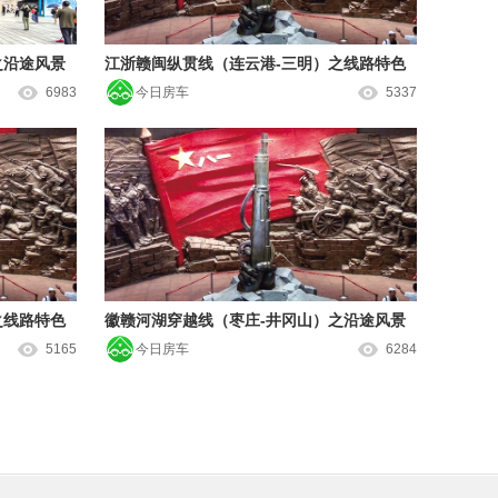
之沿途风景
江浙赣闽纵贯线（连云港-三明）之线路特色
6983
今日房车
5337
之线路特色
徽赣河湖穿越线（枣庄-井冈山）之沿途风景
5165
今日房车
6284