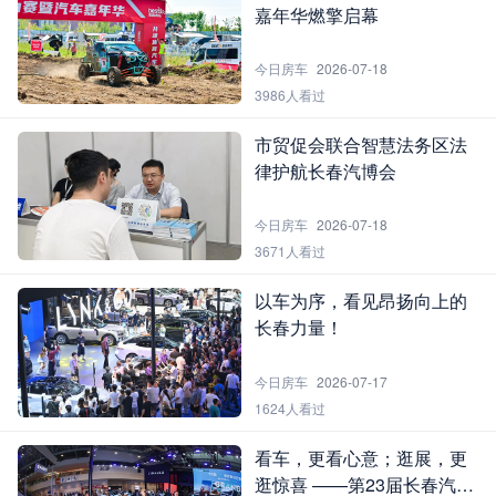
嘉年华燃擎启幕
今日房车
2026-07-18
3986人看过
市贸促会联合智慧法务区法
律护航长春汽博会
今日房车
2026-07-18
3671人看过
以车为序，看见昂扬向上的
长春力量！
今日房车
2026-07-17
1624人看过
看车，更看心意；逛展，更
逛惊喜 ——第23届长春汽博