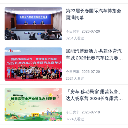
第23届长春国际汽车博览会
圆满闭幕
今日房车
2026-07-20
3251人看过
赋能汽博新活力·共建体育汽
车城 2026长春汽车拉力赛暨
汽车嘉年华圆满落幕
今日房车
2026-07-20
2521人看过
「房车·移动民宿·露营装备」
达人畅享营 2026长春露营全
产业链生态创享荟第二场活
动圆满举行
今日房车
2026-07-19
3774人看过