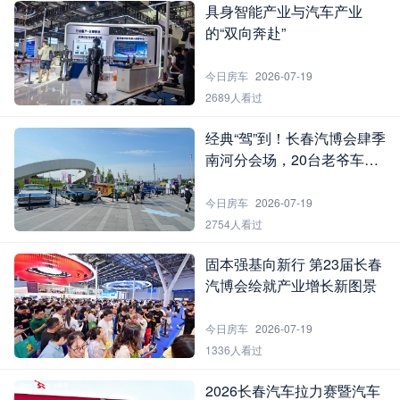
具身智能产业与汽车产业
的“双向奔赴”
今日房车
2026-07-19
2689人看过
经典“驾”到！长春汽博会肆季
南河分会场，20台老爷车书
写“流动的史诗”
今日房车
2026-07-19
2754人看过
固本强基向新行 第23届长春
汽博会绘就产业增长新图景
今日房车
2026-07-19
1336人看过
2026长春汽车拉力赛暨汽车