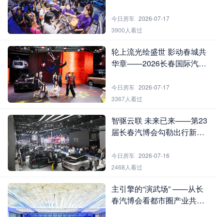
会“寻宝全攻略”
今日房车
2026-07-17
3900人看过
轮上流光绘盛世 影动春城共
华章——2026长春国际汽车
博览会模特演绎巡礼
今日房车
2026-07-17
3367人看过
智驱云联 未来已来——第23
届长春汽博会勾勒出行新图
景
今日房车
2026-07-16
2468人看过
主引擎的“演武场” ——从长
春汽博会看都市圈产业共创
的深度逻辑