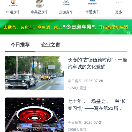
中道房车
卓美亚房车
云游房车
宇通房车
更多
今日推荐
企业之窗
长春的“古德伍德时刻”：一座
汽车城的文化觉醒
今日房车
2026-07-28
1750人看过
七十年，一场盛会，一种“长
春习惯” ——写在第23届长
春国际汽车博览会之后
今日房车
2026-07-21
3956人看过