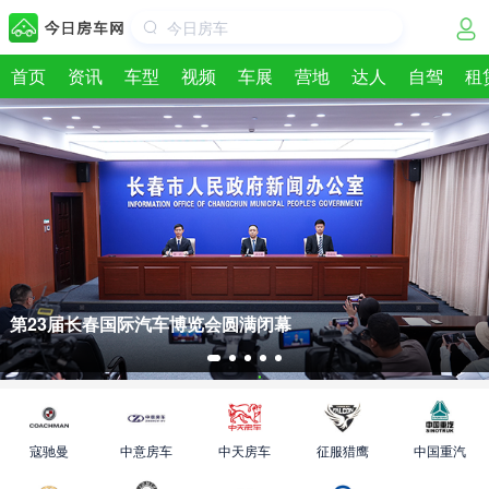
今日房车
首页
资讯
车型
视频
车展
营地
达人
自驾
租
七十年，一场盛会，一种“长春习惯” ——写在第23届长春国
际汽车博览会之后
寇驰曼
中意房车
中天房车
征服猎鹰
中国重汽