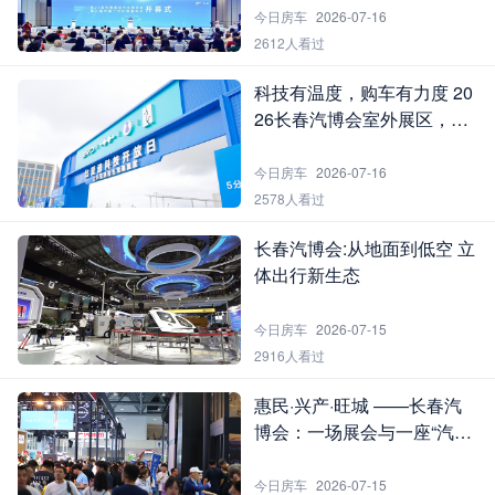
今日房车
2026-07-16
2612人看过
科技有温度，购车有力度 20
26长春汽博会室外展区，带
你从“看过”到“开过”再到“拥
有”
今日房车
2026-07-16
2578人看过
长春汽博会:从地面到低空 立
体出行新生态
今日房车
2026-07-15
2916人看过
惠民·兴产·旺城 ——长春汽
博会：一场展会与一座“汽车
城”的双向奔赴
今日房车
2026-07-15