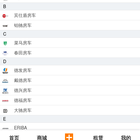
B
宾仕盾房车
铂驰房车
C
菜马房车
春田房车
D
德发房车
戴德房车
德兴房车
德福房车
大驰房车
E
ERIBA
F
首页
商城
租赁
我的