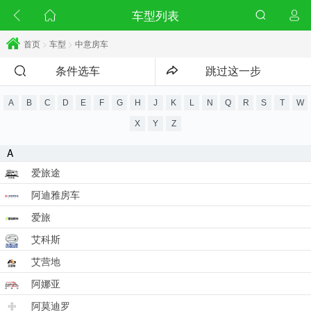
车型列表
首页
>
车型
>
中意房车
条件选车
跳过这一步
A
B
C
D
E
F
G
H
J
K
L
N
Q
R
S
T
W
X
Y
Z
A
爱旅途
阿迪雅房车
爱旅
艾科斯
艾营地
阿娜亚
阿莫迪罗