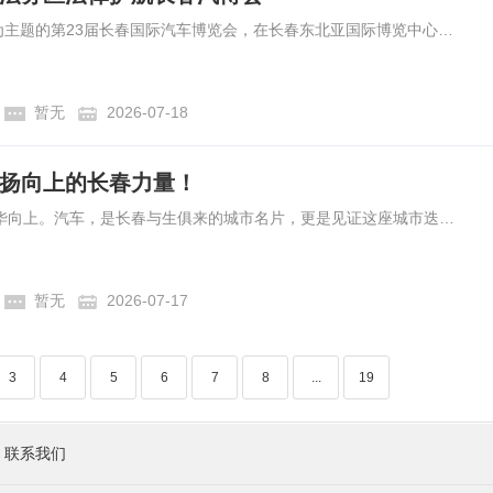
7月11日，以“向新·同行”为主题的第23届长春国际汽车博览会，在长春东北亚国际博览中心盛大开幕。
暂无
2026-07-18
扬向上的长春力量！
七十载车脉赓续，一城风华向上。汽车，是长春与生俱来的城市名片，更是见证这座城市迭代成长、蓄力攀升、逐新奋进的核心脉络。恰逢新中国第一辆解放卡车下线七十周年，以“向新·同行”为主题的第23届长春国际汽车博览会（以下简称第23届长春汽博会）7月11日20日盛装举行。
暂无
2026-07-17
3
4
5
6
7
8
...
19
联系我们