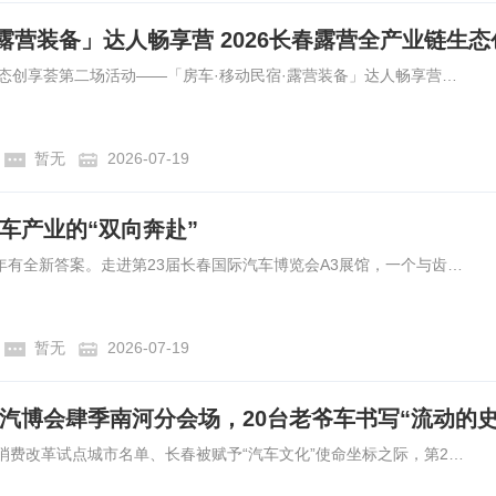
2026长春露营全产业链生态创享荟第二场活动——「房车·移动民宿·露营装备」达人畅享营在长春肆季南河圆满举行。本次活动聚焦房车旅居、移动民宿、露营装备三大核心赛道，汇聚行业协会领袖、头部企业先锋、文旅媒体达人及资深露营玩家，畅享长春旅居产业新未来。
暂无
2026-07-19
车产业的“双向奔赴”
车展上只能看车？不，今年有全新答案。走进第23届长春国际汽车博览会A3展馆，一个与齿轮、轮胎和发动机截然不同的展区人气十足——在这里，人形机器人智能执行，仿生“灵巧手”精准抓取，仿生四足机器人灵活巡检。
暂无
2026-07-19
春汽博会肆季南河分会场，20台老爷车书写“流动的史
当国家公布40个汽车流通消费改革试点城市名单、长春被赋予“汽车文化”使命坐标之际，第23届长春国际汽车博览会分会场肆季南河，已然用一场经典老爷车的静态展示，为这座城市写下了第一份掷地有声的生动注脚。政策东风劲吹，春城率先落笔6月23日，商务部等8部门发布通知，明确40个试点城市及其改革创新方向。