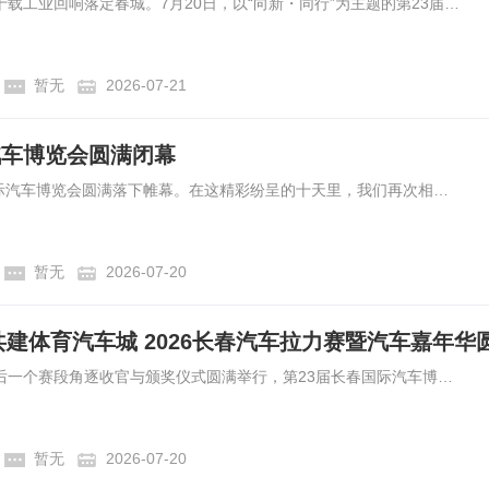
车轮流转，岁赴一约，七十载工业回响落定春城。7月20日，以“向新・同行”为主题的第23届长春国际汽车博览会圆满收官。这场扎根中国汽车工业摇篮的行业盛会，铺展十余万平方米恢弘展区，集结53家主流车企、千余台整车，融新品发布、科创展示、商贸对接、文化体验于一体。它既是洞察国内汽车产业迭代升级的前沿窗口，亦是长春立足东北亚、链接全球汽车产业的开放枢纽。
暂无
2026-07-21
汽车博览会圆满闭幕
7月20日，第23届长春国际汽车博览会圆满落下帷幕。在这精彩纷呈的十天里，我们再次相聚在现代化的长春东北亚国际博览中心，共同感受了“向新·同行”主题下的澎湃动能与无限魅力。本届汽博会延续了高规格、高水平、高人气的特点，在社会各界的鼎力支持下，在广大参展商、观众朋友们的热情参与下，我们共同书写了长春汽博会国际化、专业化发展的新篇章。
暂无
2026-07-20
2026年7月19日，随着最后一个赛段角逐收官与颁奖仪式圆满举行，第23届长春国际汽车博览会核心亮点赛事2026长春汽车拉力赛暨汽车嘉年华，在长春东北亚国际博览中心落下帷幕。
暂无
2026-07-20