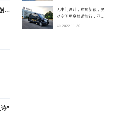
「房车·移动民宿·露营装备」达人畅享营 2026长春露营全产业链生态创享荟第二场活动圆满举行
无中门设计，布局新颖，灵
动空间尽享舒适旅行，亚星
欧睿原厂房车2023款无中门
2022-11-30
旅游版
诗”