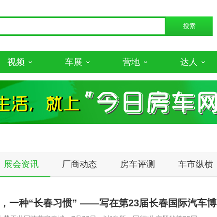
视频
车展
营地
达人
展会资讯
厂商动态
房车评测
车市纵横
七