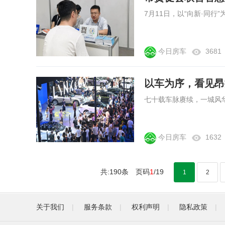
今日房车
3681
以车为序，看见昂
今日房车
1632
共:190条 页码
1
/19
1
2
关于我们
|
服务条款
|
权利声明
|
隐私政策
|