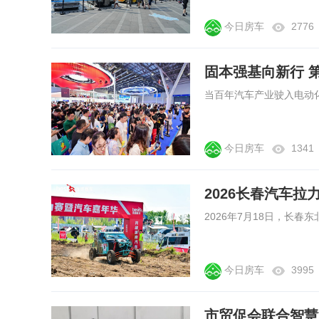
今日房车
2776
固本强基向新行 
今日房车
1341
2026长春汽车
今日房车
3995
市贸促会联合智慧