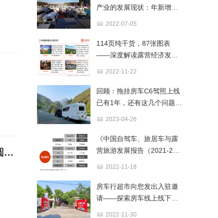
产业的发展现状：年新增近
百万辆，保有量超2200万辆
2022-07-05
114页纯干货，87张图表
——深度解读露营经济发展
前景与商业布局
2022-11-22
回顾：拖挂房车C6驾照上线
已有1年，还有这几个问题千
万不要忽略​！
2023-04-26
《中国自驾车、旅居车与露
营旅游发展报告（2021-202
赋能汽博新活力·共建体育汽车城 2026长春汽车拉力赛暨汽车嘉年华圆满落幕
2）》解读—下篇
2022-11-18
房车行超市向您发出入驻邀
请——探索房车线上线下新
零售模式，共谋发展新思路
2022-11-30