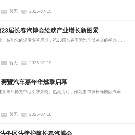
暂无
2026-07-19
第23届长春汽博会绘就产业增长新图景
当百年汽车产业驶入电动化、智能化的深度变革周期，第23届长春国际汽车博览会的举办，早已超越了一场区域性展会的常规意义。作为2026年“十五五”开局之年东北规模最大的产业盛会，它既是长春汽车工业70年积淀的一次集中检阅，更是一座老工业城市锚定“固本强基”战略，以会展为支点撬动消费复苏、产业升级、都市圈协同的一次系统性实践。
暂无
2026-07-19
拉力赛暨汽车嘉年华燃擎启幕
2026年7月18日，长春东北亚国际博览中心引擎轰鸣、热潮涌动，作为第23届长春国际汽车博览会的重点赛事，2026长春汽车拉力赛正式拉开帷幕。这场集专业竞技、文化传播、大众体验于一体的汽车盛会，在炎炎盛夏为北国春城注入澎湃运动活力，也为长春汽博会构建起“产业+赛事+文化”的多元展示平台。
暂无
2026-07-18
法务区法律护航长春汽博会