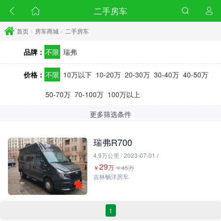
二手房车
首页
>
房车商城
>
二手房车
品牌：
不限
瑞弗
价格：
不限
10万以下
10-20万
20-30万
30-40万
40-50万
50-70万
70-100万
100万以上
更多筛选条件
瑞弗R700
4.9万公里 / 2023-07-01 /
29
万
￥
￥45万
吉林畅洋房车
1