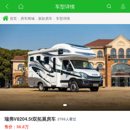
车型详情
首页
>
房车商城
>
新款房车
>
车型详情
瑞弗V8204.5t双拓展房车
2769人看过
售价：56.8万