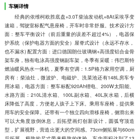
车辆详情
经典的依维柯欧胜底盘+3.0T柴油发动机+8At采埃孚变
速箱，驾驶室标配气悬座椅，开车时非常舒服。技术设计方
面：整车平衡设计（前后重量的误差不超过4%），电器保
护系统（保护电器方面的安全）屋脊式设计（永远不存水，
也不漏水) 配置方面：进口德国朗仕玻璃钢+高强度铝合金骨
架车身，独有电泳高强度钢副车架，冬季有采暖：伟巴斯特
燃油暖风热水一体机，夏季有空调：1.5P格力家用空调，厨
房有：柴油灶，微波炉、电磁炉、洗菜池还有148L房车专
用冰箱，电器方面：整车标配920Ah锂电、200W太阳能、
水路方面：210L清水箱、100L副水箱、40L灰水箱，后横
床降低了高度，方便老人孩子上下床。乘用车座椅，提供乘
用车的安全保障。还带有一个独立四向滑移座椅，侧滑出来
可以大角度放倒休息，后拓壁画灯创新设计，圆弧穹顶造
型，扩展视野，营造出更大的空间感。73cm侧拓展与60cm
后拓展，极致的尺寸带来极致的体验，车内面积达到了13