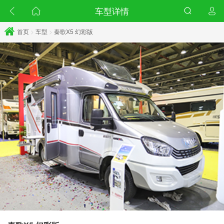
车型详情
首页
>
车型
>
秦歌X5 幻彩版