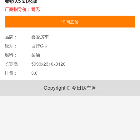
秦歌X5 幻彩版
厂商指导价：暂无
询问底价
品牌：
喜爱房车
级别：
自行C型
燃料：
柴油
长宽高：
5990x2310x3120
排量：
3.0
Copyright © 今日房车网