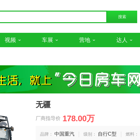
视频
车展
营地
达人
无疆
178.00万
厂商指导价
中国重汽
自行C型
品牌：
级别：
燃料：