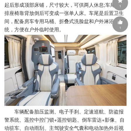
起后形成顶部床铺，尺寸较大，可供两人休息;车尾第三
1
排座椅靠背放倒后可变成一张单人床。车尾是后置卫生
间，配备房车专用马桶、折叠式洗脸盆和户外淋浴系
1
统，方便在户外临时使用。
车辆配备胎压监测、电子手刹、定速巡航、防盗报
警系统、遥控中控门锁+遥控钥匙、倒车雷达+影像、自
动驻车、自动雨刮、主驾驶安全气囊和电动加热外后视