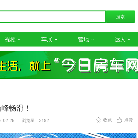
视频
车展
营地
达人
错峰畅滑！
收藏
点赞
02-25
浏览量：3192