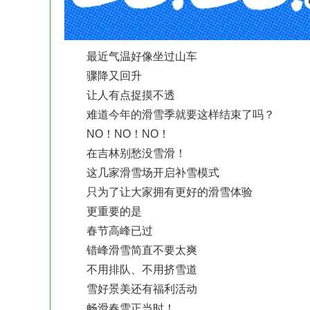
最近气温好像坐过山车
骤降又回升
让人有点捉摸不透
难道今年的滑雪季就要这样结束了吗？
NO！NO！NO！
在吉林别愁没雪滑！
这几家滑雪场开启补雪模式
只为了让大家拥有更好的滑雪体验
更重要的是
春节高峰已过
错峰滑雪简直不要太爽
不用排队、不用挤雪道
雪好景美还有福利活动
畅滑春雪正当时！