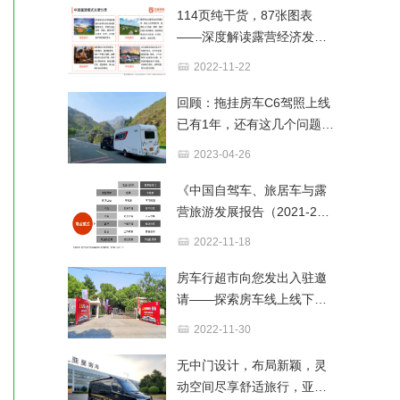
114页纯干货，87张图表
——深度解读露营经济发展
前景与商业布局
2022-11-22
回顾：拖挂房车C6驾照上线
已有1年，还有这几个问题千
万不要忽略​！
2023-04-26
《中国自驾车、旅居车与露
营旅游发展报告（2021-202
2）》解读—下篇
2022-11-18
房车行超市向您发出入驻邀
请——探索房车线上线下新
零售模式，共谋发展新思路
2022-11-30
无中门设计，布局新颖，灵
动空间尽享舒适旅行，亚星