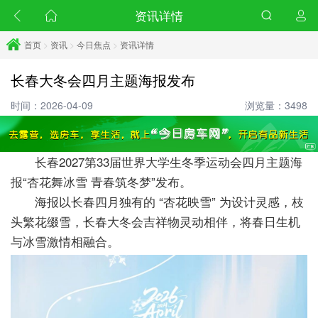
资讯详情
首页
>
资讯
>
今日焦点
>
资讯详情
长春大冬会四月主题海报发布
时间：2026-04-09
浏览量：3498
长春2027第33届世界大学生冬季运动会四月主题海
报“杏花舞冰雪 青春筑冬梦”发布。
海报以长春四月独有的 “杏花映雪” 为设计灵感，枝
头繁花缀雪，长春大冬会吉祥物灵动相伴，将春日生机
与冰雪激情相融合。