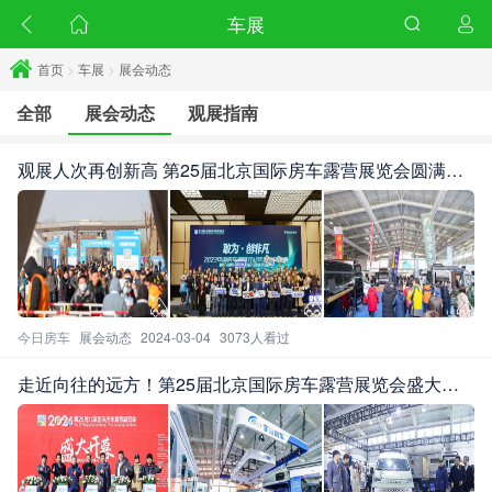
车展
首页
>
车展
>
展会动态
全部
展会动态
观展指南
观展人次再创新高 第25届北京国际房车露营展览会圆满闭
幕
今日房车
展会动态
2024-03-04
3073人看过
走近向往的远方！第25届北京国际房车露营展览会盛大开
幕