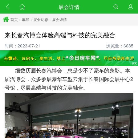
展会详情
首页
>
车展
>
展会动态
>
展会详情
来长春汽博会体验高端与科技的完美融合
时间：2023-07-21
浏览量：6685
细数历届长春汽博会，总是少不了豪车的身影。本
届汽博会，众多参展豪华车型云集于长春国际会展中心2
号馆，尽展高端与科技的完美融合。