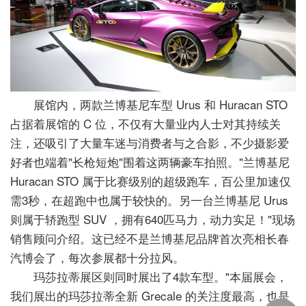
展馆内，两款兰博基尼车型 Urus 和 Huracan STO
占据着展馆的 C 位，不仅有大量业内人士对其持续关
注，还吸引了大量车迷与消费者与之合影，不少摄影爱
好者也端着"长枪短炮"围着这两辆豪车拍照。"兰博基尼
Huracan STO 属于比赛级别的超级跑车，百公里加速仅
需3秒，在超跑中也属于较快的。另一台兰博基尼 Urus
则属于轿跑型 SUV ，拥有640匹马力，动力实足！"现场
销售顾问介绍。这已经不是兰博基尼品牌首次亮相长春
汽博会了，每次参展都十分拉风。
玛莎拉蒂展区则同时展出了4款车型。"本届展会，
我们展出的玛莎拉蒂全新 Grecale 的关注度最高，也是