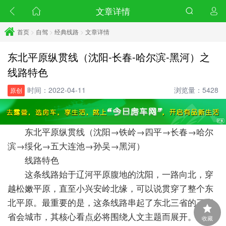
文章详情
首页
>
自驾
>
经典线路
>
文章详情
东北平原纵贯线（沈阳-长春-哈尔滨-黑河）之
线路特色
时间：2022-04-11
浏览量：5428
原创
东北平原纵贯线（沈阳→铁岭→四平→长春→哈尔
滨→绥化→五大连池→孙吴→黑河）
线路特色
这条线路始于辽河平原腹地的沈阳，一路向北，穿
越松嫩平原，直至小兴安岭北缘，可以说贯穿了整个东
北平原。最重要的是，这条线路串起了东北三省的三座
省会城市，其核心看点必将围绕人文主题而展开。所以
收藏