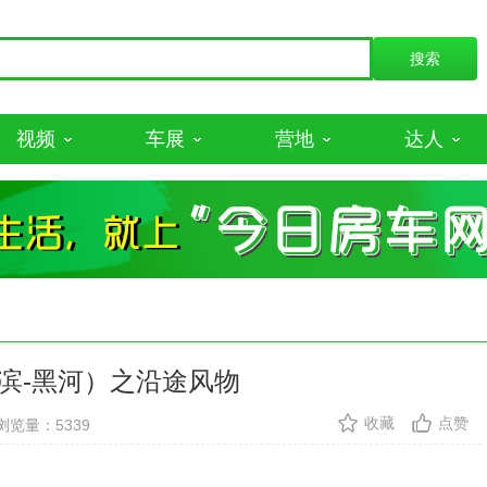
视频
车展
营地
达人
滨-黑河）之沿途风物
收藏
点赞
浏览量：5339