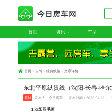
首页
资讯
车型
首页
>
自驾
>
经典线路
>
文章详情
东北平原纵贯线（沈阳-长春-哈尔
发布人：今日房车
发布时间：2022-04-11
原创
1.沈阳羽毛画