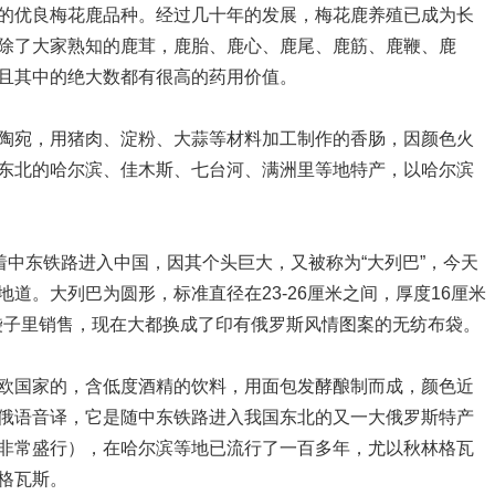
优良梅花鹿品种。经过几十年的发展，梅花鹿养殖已成为长
除了大家熟知的鹿茸，鹿胎、鹿心、鹿尾、鹿筋、鹿鞭、鹿
且其中的绝大数都有很高的药用价值。
宛，用猪肉、淀粉、大蒜等材料加工制作的香肠，因颜色火
东北的哈尔滨、佳木斯、七台河、满洲里等地特产，以哈尔滨
中东铁路进入中国，因其个头巨大，又被称为“大列巴”，今天
道。大列巴为圆形，标准直径在23-26厘米之间，厚度16厘米
的袋子里销售，现在大都换成了印有俄罗斯风情图案的无纺布袋。
国家的，含低度酒精的饮料，用面包发酵酿制而成，颜色近
俄语音译，它是随中东铁路进入我国东北的又一大俄罗斯特产
非常盛行），在哈尔滨等地已流行了一百多年，尤以秋林格瓦
格瓦斯。