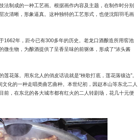
法制成的一种工艺画。根据画作内容及主题，在制作时分别
层次清晰，形象逼真。这种独特的工艺形式，也使沈阳羽毛画
662年，距今已有300多年的历史。老龙口酒酿造所用窖池
的微生物，为酿酒提供了呈香呈味的前驱体，形成了“浓头酱
莲花落。用东北人的俏皮话说就是“秧歌打底，莲花落镶边”。
民间文化的一种走唱类曲艺曲种。本世纪初，因赵本山等东北二人
目前，在东北的各大城市都有红火的二人转剧场，花几十元便