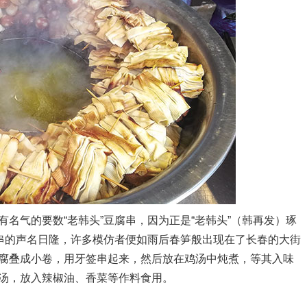
气的要数“老韩头”豆腐串，因为正是“老韩头”（韩再发）琢
腐串的声名日隆，许多模仿者便如雨后春笋般出现在了长春的大街
腐叠成小卷，用牙签串起来，然后放在鸡汤中炖煮，等其入味
汤，放入辣椒油、香菜等作料食用。