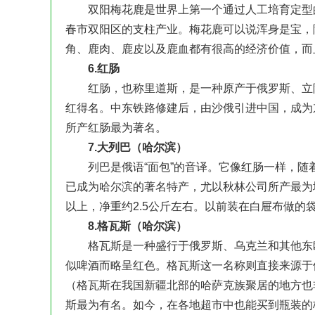
双阳梅花鹿是世界上第一个通过人工培育定型的
春市双阳区的支柱产业。梅花鹿可以说浑身是宝，
角、鹿肉、鹿皮以及鹿血都有很高的经济价值，而
6.红肠
红肠，也称里道斯，是一种原产于俄罗斯、立陶
红得名。中东铁路修建后，由沙俄引进中国，成为
所产红肠最为著名。
7.大列巴（哈尔滨）
列巴是俄语“面包”的音译。它像红肠一样，随着
已成为哈尔滨的著名特产，尤以秋林公司所产最为地
以上，净重约2.5公斤左右。以前装在白屉布做
8.格瓦斯（哈尔滨）
格瓦斯是一种盛行于俄罗斯、乌克兰和其他东欧
似啤酒而略呈红色。格瓦斯这一名称则直接来源于
（格瓦斯在我国新疆北部的哈萨克族聚居的地方也
斯最为有名。如今，在各地超市中也能买到瓶装的