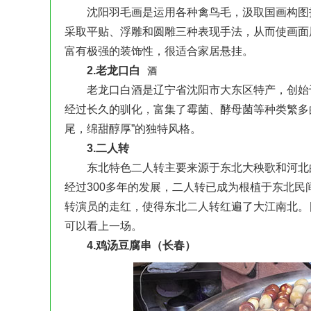
沈阳羽毛画是运用各种禽鸟毛，汲取国画构图技
采取平贴、浮雕和圆雕三种表现手法，从而使画面
富有极强的装饰性，很适合家居悬挂。
2.老龙口
白
酒
老龙口白酒是辽宁省沈阳市大东区特产，创始于1
经过长久的驯化，富集了霉菌、酵母菌等种类繁多
尾，绵甜醇厚”的独特风格。
3.二人转
东北特色二人转主要来源于东北大秧歌和河北的
经过300多年的发展，二人转已成为根植于东北
转演员的走红，使得东北二人转红遍了大江南北。
可以看上一场。
4.鸡汤豆腐串（长春）