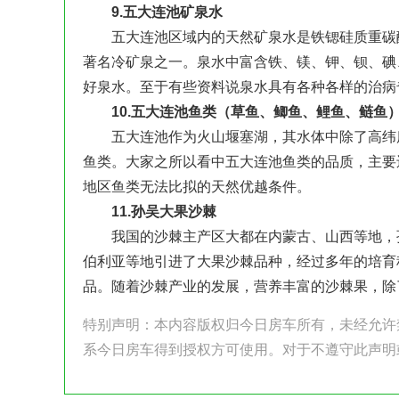
9.五大连池矿泉水
五大连池区域内的天然矿泉水是铁锶硅质重碳酸
著名冷矿泉之一。泉水中富含铁、镁、钾、钡、碘
好泉水。至于有些资料说泉水具有各种各样的治病
10.五大连池鱼类（草鱼、鲫鱼、鲤鱼、鲢鱼
五大连池作为火山堰塞湖，其水体中除了高纬度
鱼类。大家之所以看中五大连池鱼类的品质，主要
地区鱼类无法比拟的天然优越条件。
11.孙吴大果沙棘
我国的沙棘主产区大都在内蒙古、山西等地，孙
伯利亚等地引进了大果沙棘品种，经过多年的培育
品。随着沙棘产业的发展，营养丰富的沙棘果，除
特别声明：本内容版权归今日房车所有，未经允许
系今日房车得到授权方可使用。对于不遵守此声明