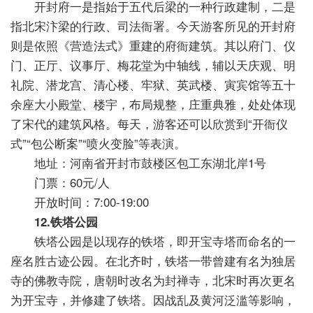
开封府一是指始于五代后梁的一种行政建制，二是
指北宋汴梁的行政、司法衙署。今天游客所见的开封府
则是依照《营造法式》重建的府衙建筑。其以府门、仪
门、正厅、议事厅、梅花堂为中轴线，辅以天庆观、明
礼院、潜龙宫、清心楼、牢狱、英武楼、寅宾馆等五十
余座大小殿堂、楼宇，布局规整，庄重典雅，处处体现
了宋代的建筑风格。每天，游客还可以欣赏到“开衙仪
式”“包公断案”“喷火变脸”等表演。
地址：河南省开封市鼓楼区包工东湖北岸1号
门票：60元/人
开放时间：7:00-19:00
12.铁塔公园
铁塔公园是以现存的铁塔，即开宝寺塔而命名的一
座名胜古迹公园。在北齐时，铁塔一带曾建有名为独居
寺的佛教寺院，唐朝时改名为封禅寺，北宋时再次更名
为开宝寺，并修建了铁塔。因战乱及黄河泛滥等影响，