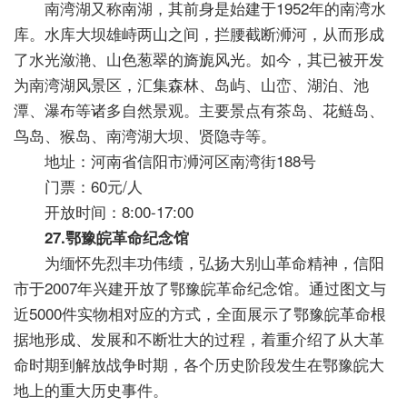
南湾湖又称南湖，其前身是始建于1952年的南湾水
库。水库大坝雄峙两山之间，拦腰截断浉河，从而形成
了水光潋滟、山色葱翠的旖旎风光。如今，其已被开发
为南湾湖风景区，汇集森林、岛屿、山峦、湖泊、池
潭、瀑布等诸多自然景观。主要景点有茶岛、花鲢岛、
鸟岛、猴岛、南湾湖大坝、贤隐寺等。
地址：河南省信阳市浉河区南湾街188号
门票：60元/人
开放时间：8:00-17:00
27.鄂豫皖革命纪念馆
为缅怀先烈丰功伟绩，弘扬大别山革命精神，信阳
市于2007年兴建开放了鄂豫皖革命纪念馆。通过图文与
近5000件实物相对应的方式，全面展示了鄂豫皖革命根
据地形成、发展和不断壮大的过程，着重介绍了从大革
命时期到解放战争时期，各个历史阶段发生在鄂豫皖大
地上的重大历史事件。