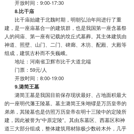
开放时间：9:00-17:30
8.比干庙
比干庙始建于北魏时期，明朝弘治年间进行了重
建，是一座庙墓合一的建筑群，也是我国第一座含墓祭
人的祠庙、第一座有记载的坟丘式墓葬。其主体建筑由
神道、照壁、山门、二门、碑廊、木坊、配殿、大殿等
组成，建筑古朴而不失巍峨。
地址：河南省卫辉市比干大道北端
门票：59元/人
开放时间：8:00-19:00
9.潞简王墓
潞简王墓是我国目前保存现状最好、占地面积最大
的一座明代藩王陵墓。墓主潞简王朱翊镠是万历皇帝的
弟弟，其陵墓也是仿照万历皇帝在明十三陵中的定陵所
建，因此被誉为“中原定陵”。其由东墓区、西墓区和神
道三大部分组成，整体建筑用材除极少数砖木外，几乎