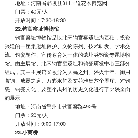
地址：河南省鄢陵县311国道花木博览园
门票：40元/人
开放时间：7:30-18:30
22.钧官窑址博物馆
钧官窑址博物馆是以北宋钧官窑遗址为基础，投资
兴建的一座集遗址保护、文物陈列、技术研发、学术交
流、钧瓷制作、宣传教育为一体的遗址类钧瓷专题博物
馆。由主展馆、北宋钧官窑遗址和钧瓷研发中心三部分
组成，其中主展馆又被分为大禹之州、浴火千年、御用
官钧、成器之道、万彩永辉及文苑雅集六个展厅。对钧
瓷、钧瓷文化，及整个禹州的历史文化进行了比较全面
的展示。
地址：河南省禹州市钧官窑路492号
门票：20元/人
开放时间：9:00-17:00
23.小商桥