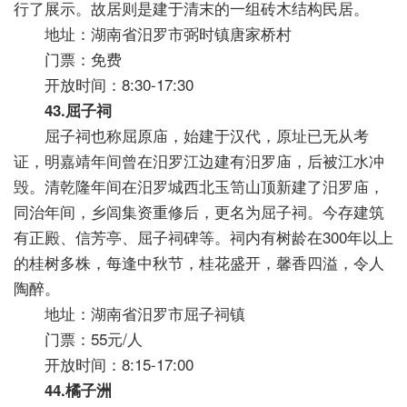
行了展示。故居则是建于清末的一组砖木结构民居。
地址：湖南省汨罗市弼时镇唐家桥村
门票：免费
开放时间：8:30-17:30
43.屈子祠
屈子祠也称屈原庙，始建于汉代，原址已无从考
证，明嘉靖年间曾在汨罗江边建有汨罗庙，后被江水冲
毁。清乾隆年间在汨罗城西北玉笥山顶新建了汨罗庙，
同治年间，乡闾集资重修后，更名为屈子祠。今存建筑
有正殿、信芳亭、屈子祠碑等。祠内有树龄在300年以上
的桂树多株，每逢中秋节，桂花盛开，馨香四溢，令人
陶醉。
地址：湖南省汨罗市屈子祠镇
门票：55元/人
开放时间：8:15-17:00
44.橘子洲