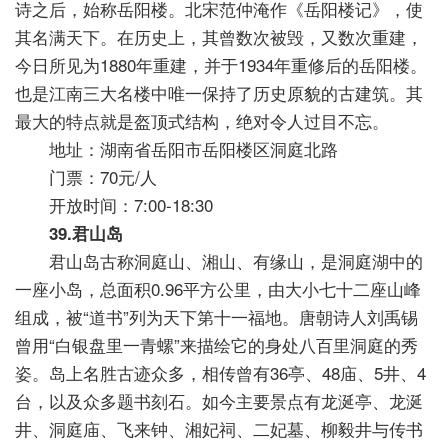
诗之后，始称岳阳楼。北宋范仲淹作《岳阳楼记》，使
其名满天下。在历史上，其曾数次被毁，又数次重建，
今日所见为1880年重建，并于1934年重修后的岳阳楼。
也是江南三大名楼中唯一保持了历史原貌的古建筑。其
最大的特点就是盔顶式结构，绝对令人过目不忘。
地址：湖南省岳阳市岳阳楼区洞庭北路
门票：70元/人
开放时间：7:00-18:30
39.君山岛
君山岛古称洞庭山、湘山、有缘山，是洞庭湖中的
一座小岛，总面积0.96平方公里，由大小七十二座山峰
组成，被“道书”列为天下第十一福地。唐朝诗人刘禹锡
曾用“白银盘里一青螺”来描绘它的身处八百里洞庭的秀
姿。岛上名胜古迹众多，相传曾有36亭、48庙、5井、4
台，以及众多题书刻石。如今主要景点有龙涎亭、龙涎
井、洞庭庙、飞来钟、湘妃祠、二妃墓、柳毅井与传书