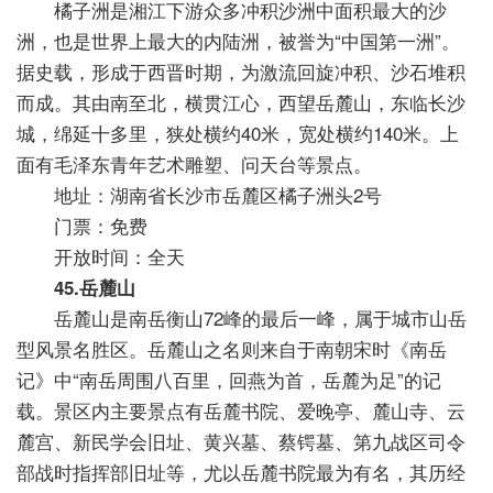
橘子洲是湘江下游众多冲积沙洲中面积最大的沙
洲，也是世界上最大的内陆洲，被誉为“中国第一洲”。
据史载，形成于西晋时期，为激流回旋冲积、沙石堆积
而成。其由南至北，横贯江心，西望岳麓山，东临长沙
城，绵延十多里，狭处横约40米，宽处横约140米。上
面有毛泽东青年艺术雕塑、问天台等景点。
地址：湖南省长沙市岳麓区橘子洲头2号
门票：免费
开放时间：全天
45.岳麓山
岳麓山是南岳衡山72峰的最后一峰，属于城市山岳
型风景名胜区。岳麓山之名则来自于南朝宋时《南岳
记》中“南岳周围八百里，回燕为首，岳麓为足”的记
载。景区内主要景点有岳麓书院、爱晚亭、麓山寺、云
麓宫、新民学会旧址、黄兴墓、蔡锷墓、第九战区司令
部战时指挥部旧址等，尤以岳麓书院最为有名，其历经