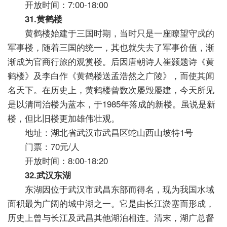
开放时间：7:00-18:00
31.黄鹤楼
黄鹤楼始建于三国时期，当时只是一座瞭望守戍的
军事楼，随着三国的统一，其也就失去了军事价值，渐
渐成为官商行旅的观赏楼。后因唐朝诗人崔颢题诗《黄
鹤楼》及李白作《黄鹤楼送孟浩然之广陵》，而使其闻
名天下。在历史上，黄鹤楼曾数次屡毁屡建，今天所见
是以清同治楼为蓝本，于1985年落成的新楼。虽说是新
楼，但比旧楼更加雄伟壮观。
地址：湖北省武汉市武昌区蛇山西山坡特1号
门票：70元/人
开放时间：8:00-18:20
32.武汉东湖
东湖因位于武汉市武昌东部而得名，现为我国水域
面积最为广阔的城中湖之一。它是由长江淤塞而形成，
历史上曾与长江及武昌其他湖泊相连。清末，湖广总督