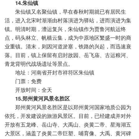
14.朱仙镇
朱仙镇又名聚仙镇，早在春秋时期就已有居民生
活，进入北宋时渐渐由村落演进为驿站，进而演进为集
镇。明清时期，漕运复兴，朱仙镇作为贾鲁河航运终
点，码头林立、帆樯云集，成为中原地区繁盛一时的商
业重镇。清末，则因河道淤塞，铁路的兴起，而迅速衰
落。目前，镇上保留有启封故园、岳飞庙、古运粮河、
青龙背明代战场遗址等景点。
地址：河南省开封市祥符区朱仙镇
门票：免费
开放时间：全天
15.郑州黄河风景名胜区
郑州黄河风景名胜区是以郑州黄河国家地质公园为
依托，开发建设的旅游风景区。目前，已经建成并对外
开放有五龙峰、岳山寺、大禹山、炎黄二帝、星海湖五
大景区，涵盖了炎黄二帝巨塑、哺育像、大禹、黄河碑