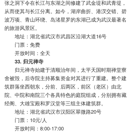
张之洞下令在长江与东湖之间修建了武金堤和武青堤，
从而使其与长江分离。如今，湖岸曲折、港汊交错、碧
波万顷、青山环绕、岛渚星罗的东湖已成为武汉最著名
的旅游风景区。
地址：湖北省武汉市武昌区沿湖大道16号
门票：免费
开放时间：全天
33. 归元禅寺
归元禅寺始建于清顺治年间，太平天国时期禅堂寮
舍被毁，后寺院主持募集资金对其进行了重建。整个建
筑群落坐西朝东，分前、后两区，前区（老区）由北
院、中院和南院三个各具特色的庭院组成，分别拥有藏
经阁、大雄宝殿和罗汉堂等三组主体建筑群。
地址：湖北省武汉市汉阳区翠微路20号
门票：10元/人
开放时间：8:00-17:00