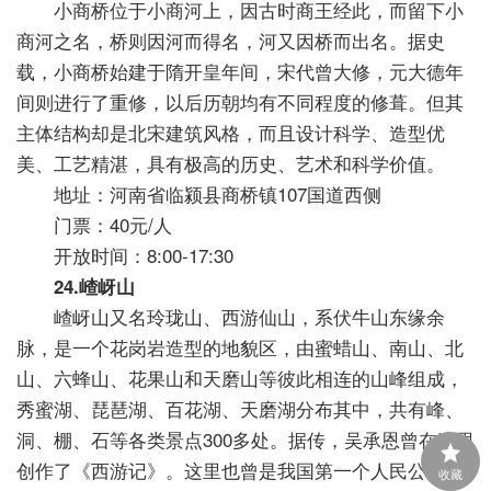
小商桥位于小商河上，因古时商王经此，而留下小
商河之名，桥则因河而得名，河又因桥而出名。据史
载，小商桥始建于隋开皇年间，宋代曾大修，元大德年
间则进行了重修，以后历朝均有不同程度的修葺。但其
主体结构却是北宋建筑风格，而且设计科学、造型优
美、工艺精湛，具有极高的历史、艺术和科学价值。
地址：河南省临颍县商桥镇107国道西侧
门票：40元/人
开放时间：8:00-17:30
24.嵖岈山
嵖岈山又名玲珑山、西游仙山，系伏牛山东缘余
脉，是一个花岗岩造型的地貌区，由蜜蜡山、南山、北
山、六蜂山、花果山和天磨山等彼此相连的山峰组成，
秀蜜湖、琵琶湖、百花湖、天磨湖分布其中，共有峰、
洞、棚、石等各类景点300多处。据传，吴承恩曾在这里
创作了《西游记》。这里也曾是我国第一个人民公社
收藏