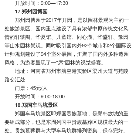
开放时间：9:00—17:30
17.郑州园博园
郑州园博园于2017年开园，是以园林景观为主的一
处旅游景区。园内重点建设了具有浓郁中原传统文化风
情的轩辕阁、华夏馆、儿童馆、同心湖、华盛轩、豫园
等山水园林景观。同时吸引国内外92个城市和2个国际设
计师规划建设了94个室外展园，汇聚了国内外多种造园
风格，为游客呈现了一“席”园林的视觉盛宴。
地址：河南省郑州市航空港实验区梁州大道与苑陵
路交汇处
门票：45元/人
开放时间：9:00-18:00
18.郑国车马坑景区
郑国车马坑景区即郑国贵族墓地，是郑韩故城的重
要组成部分，也是东周列国中贵族墓葬区规模最大的一
处。贵族墓葬群与大型车马坑群排列密集，保存完好。