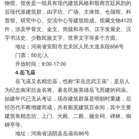
物馆。馆舍是一组具有现代建筑风格和殷商宫廷风韵的
后现代派建筑群，由字坊、广场、主体馆、仓颉馆、科
普馆、研究中心、交流中心等建筑组成。馆藏文物4123
件，涉及甲骨文、金文、简牍和帛书、汉字发展史、汉
字书法史、少数民族文字、世界文字等多个方面。
地址：河南省安阳市北关区人民大道东段656号
门票：50元/人
开放时间：9:00-17:00
4.岳飞庙
岳飞庙又名精忠庙，也称“宋岳忠武王庙”，是后人
为纪念南宋抗金名将、著名民族英雄岳飞而建的祠庙。
始建年代已无从考证，现存建筑群落是明朝时重建，后
经历代不断增建而成，共有殿庑建筑百余间，其中主要
建筑有精忠坊、上门、大殿、二殿、施全祠、碑林、御
碑亭等。
地址：河南省汤阴县岳庙街86号