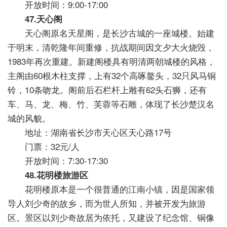
开放时间：9:00-17:00
47.天心阁
天心阁原名天星阁，是长沙古城的一座城楼。始建
于明末，清乾隆年间重修，抗战期间因文夕大火烧毁，
1983年再次重建。新建阁楼具有明清两朝城楼的风格，
主阁由60根木柱支撑，上有32个高啄鳌头，32只风马铜
铃，10条吻龙。阁前后石栏杆上雕有62头石狮，还有
车、马、龙、梅、竹、芙蓉等石雕，体现了长沙楚汉名
城的风貌。
地址：湖南省长沙市天心区天心路17号
门票：32元/人
开放时间：7:30-17:30
48.花明楼旅游区
花明楼原本是一个很普通的江南小镇，因是国家领
导人刘少奇的故乡，而为世人所知，并被开发为旅游
区。景区以刘少奇故居为依托，又建设了纪念馆、铜像