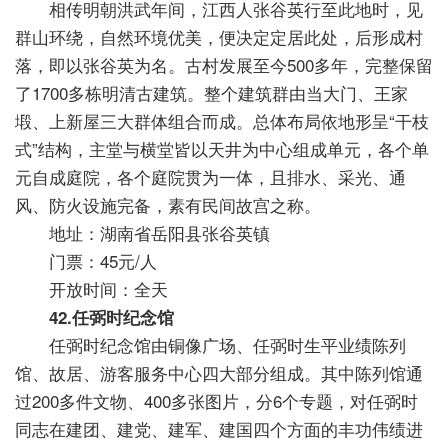
相传明朝洪武年间，江西人张谷英行至此地时，见
群山环绕，自然环境优美，便决定定居此处，后形成村
落，即以张谷英为名。古村发展至今500多年，完整保留
了1700多栋明清古建筑。整个建筑群由当大门、王家
塅、上新屋三大群体组合而成。总体布局依地形呈“干枝
式”结构，主堂与横堂皆以天井为中心组成单元，各个单
元自成庭院，各个庭院贯为一体，且排水、采光、通
风、防火设施完备，素有民间故宫之称。
地址：湖南省岳阳县张谷英镇
门票：45元/人
开放时间：全天
42.任弼时纪念馆
任弼时纪念馆由铜像广场、任弼时生平业绩陈列
馆、故居、游客服务中心四大部分组成。其中陈列馆通
过200多件文物、400多张图片，分6个专题，对任弼时
同志在建团、建党、建军、建国四个方面的丰功伟绩进