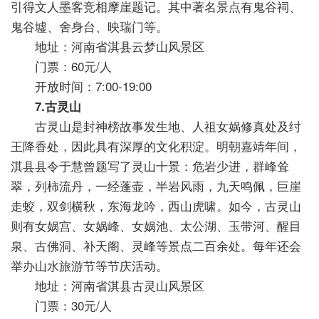
引得文人墨客竞相摩崖题记。其中著名景点有鬼谷祠、
鬼谷墟、舍身台、映瑞门等。
地址：河南省淇县云梦山风景区
门票：60元/人
开放时间：7:00-19:00
7.古灵山
古灵山是封神榜故事发生地、人祖女娲修真处及纣
王降香处，因此具有深厚的文化积淀。明朝嘉靖年间，
淇县县令于慧曾题写了灵山十景：危岩少进，群峰耸
翠，列柿流丹，一经蓬壶，半岩风雨，九天鸣佩，巨崖
走蛟，双剑横秋，东海龙吟，西山虎啸。如今，古灵山
则有女娲宫、女娲峰、女娲池、太公湖、玉带河、醒目
泉、古佛洞、补天阁、灵峰等景点二百余处。每年还会
举办山水旅游节等节庆活动。
地址：河南省淇县古灵山风景区
门票：30元/人