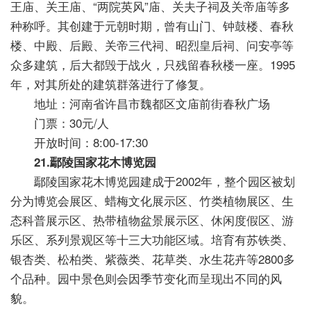
王庙、关王庙、“两院英风”庙、关夫子祠及关帝庙等多
种称呼。其创建于元朝时期，曾有山门、钟鼓楼、春秋
楼、中殿、后殿、关帝三代祠、昭烈皇后祠、问安亭等
众多建筑，后大都毁于战火，只残留春秋楼一座。1995
年，对其所处的建筑群落进行了修复。
地址：河南省许昌市魏都区文庙前街春秋广场
门票：30元/人
开放时间：8:00-17:30
21.鄢陵国家花木博览园
鄢陵国家花木博览园建成于2002年，整个园区被划
分为博览会展区、蜡梅文化展示区、竹类植物展区、生
态科普展示区、热带植物盆景展示区、休闲度假区、游
乐区、系列景观区等十三大功能区域。培育有苏铁类、
银杏类、松柏类、紫薇类、花草类、水生花卉等2800多
个品种。园中景色则会因季节变化而呈现出不同的风
貌。