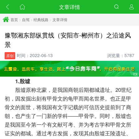
文章详情
首页
>
自驾
>
经典线路
>
文章详情
豫鄂湘东部纵贯线（安阳市-郴州市）之沿途风
景
时间：2022-06-13
浏览量：5787
原创
1.殷墟
殷墟原称北蒙，是我国商朝后期都城遗址。20世纪
初，因发掘出刻有甲骨文的龟甲而闻名世界。也正是甲
骨文的面世，将我国有文字记载的可信历史提前到了商
朝，也产生了一门新的学科——甲骨学。同时，殷墟也
是我国至今第一个有文献可考、并为考古学和甲骨文所
证实的都城。通过考古发掘，发现其由殷墟王陵遗址、