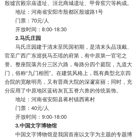
殷墟宫殿宗庙遗址、洹北商城遗址、甲骨窖穴等构成。
地址：河南省安阳市殷都区殷墟路1号
门票：70元/人
开放时间：8:00-18:30
2.马氏庄园
马氏庄园建于清末至民国初期，是清末头品顶戴、
官至广西广东巡抚马丕瑶的府第，有中原第一官宅之
誉。整座院落共分三区六路，每路分四个庭院，九道大
门，俗称“九门相照”。在建筑风格上，既有典型北京四
合院的宽敞明亮，又有晋商大院的深邃富丽；同时，充
分应用了中原地区蓝砖灰瓦五脊六兽的传统装饰。
地址：河南省安阳县蒋村镇西蒋村
门票：40元/人
开放时间：9:00-18:00
3.中国文字博物馆
中国文字博物馆是我国首座以文字为主题的专题博