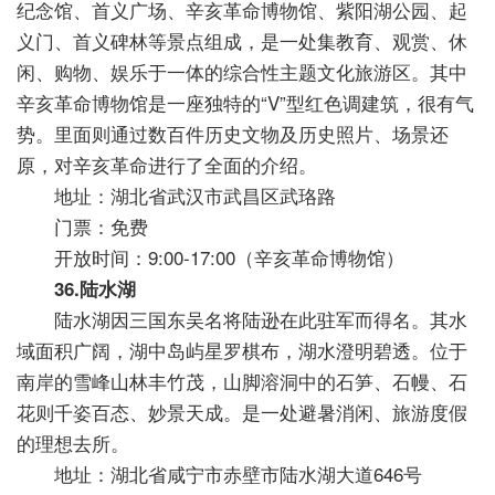
纪念馆、首义广场、辛亥革命博物馆、紫阳湖公园、起
义门、首义碑林等景点组成，是一处集教育、观赏、休
闲、购物、娱乐于一体的综合性主题文化旅游区。其中
辛亥革命博物馆是一座独特的“V”型红色调建筑，很有气
势。里面则通过数百件历史文物及历史照片、场景还
原，对辛亥革命进行了全面的介绍。
地址：湖北省武汉市武昌区武珞路
门票：免费
开放时间：9:00-17:00（辛亥革命博物馆）
36.陆水湖
陆水湖因三国东吴名将陆逊在此驻军而得名。其水
域面积广阔，湖中岛屿星罗棋布，湖水澄明碧透。位于
南岸的雪峰山林丰竹茂，山脚溶洞中的石笋、石幔、石
花则千姿百态、妙景天成。是一处避暑消闲、旅游度假
的理想去所。
地址：湖北省咸宁市赤壁市陆水湖大道646号