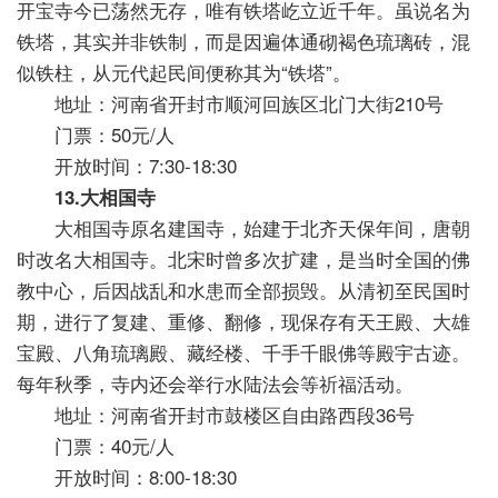
开宝寺今已荡然无存，唯有铁塔屹立近千年。虽说名为
铁塔，其实并非铁制，而是因遍体通砌褐色琉璃砖，混
似铁柱，从元代起民间便称其为“铁塔”。
地址：河南省开封市顺河回族区北门大街210号
门票：50元/人
开放时间：7:30-18:30
13.大相国寺
大相国寺原名建国寺，始建于北齐天保年间，唐朝
时改名大相国寺。北宋时曾多次扩建，是当时全国的佛
教中心，后因战乱和水患而全部损毁。从清初至民国时
期，进行了复建、重修、翻修，现保存有天王殿、大雄
宝殿、八角琉璃殿、藏经楼、千手千眼佛等殿宇古迹。
每年秋季，寺内还会举行水陆法会等祈福活动。
地址：河南省开封市鼓楼区自由路西段36号
门票：40元/人
开放时间：8:00-18:30