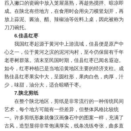
舀入撇口的瓷碗中放入笼屉蒸熟，再趁热搅拌、晾凉即
成。在陕北有些地方，在食用时会用尖刀横竖划开，再
放上蒜泥、酱油、醋、辣椒油等佐料上桌，因此被称为
刀刀碗托。
6.佳县红枣
我国红枣起源于黄河中上游流域，佳县便是原产中
心之一，位于黄河之滨的泥河沟村，至今仍保留有千年
老枣树群落。清末至民国时期，佳县红枣已闻名遐迩。
如今，红枣种植已是当地沿黄地区主要的经济支柱。成
熟佳县红枣果实中大，呈圆柱形，果肉白色，肉厚，汁
少，味甜，油分大，适合晾晒干枣。
7.陕北剪纸
在整个陕北地区，剪纸是非常流行的一种传统民间
艺术，每个地方可能有一些差异，但整体风格比较统
一。许多剪纸形象就像汉画像石中的图案一样，充满了
古风，造型显得非常饱满厚实，线条冼练夸张，曲多直