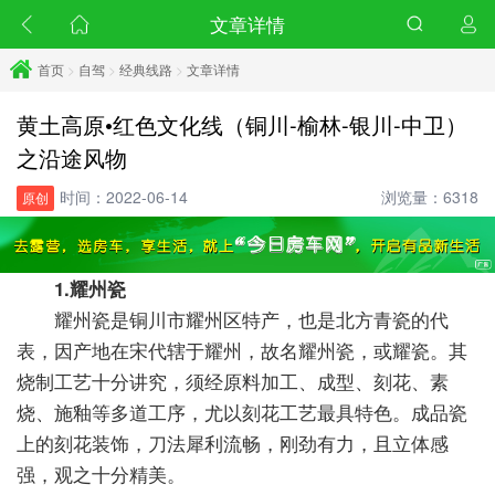
文章详情
首页
>
自驾
>
经典线路
>
文章详情
黄土高原•红色文化线（铜川-榆林-银川-中卫）
之沿途风物
时间：2022-06-14
浏览量：6318
原创
1.耀州瓷
耀州瓷是铜川市耀州区特产，也是北方青瓷的代
表，因产地在宋代辖于耀州，故名耀州瓷，或耀瓷。其
烧制工艺十分讲究，须经原料加工、成型、刻花、素
烧、施釉等多道工序，尤以刻花工艺最具特色。成品瓷
上的刻花装饰，刀法犀利流畅，刚劲有力，且立体感
强，观之十分精美。