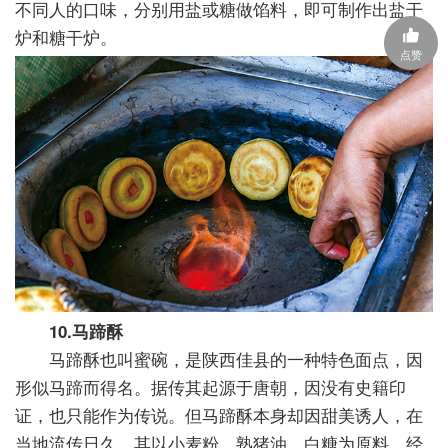
不同人的口味，分别用盐或糖做馅料，即可制作出盐干
炉和糖干炉。
点赞
10.马蹄酥
马蹄酥也叫蜜碗，是陕西佳县的一种特色面点，因
形似马蹄而得名。据传其起源于唐朝，因没有史籍印
证，也只能作为传说。但马蹄酥本身却因甜美诱人，在
当地流传日久。其以小麦粉、熟猪油、白糖为原料，经