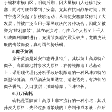
于榆林市横山区，明朝后期，因大量横山人迁移到安
塞，同时将腰鼓带到了安塞。尤其在抗日战争时期，陕
甘宁边区兴起了新秧歌运动，从而使安塞腰鼓得到了大
发展，并被广泛应用于军民欢庆的各种场合，因此又被
誉为“胜利腰鼓”。其在表演时，可由几个人甚至上千人
组成阵列同时进行，充满节奏感的震天鼓声，龙腾虎跃
般的击鼓舞姿，真可谓气势磅礴。
5.糜子黄酒
糜子黄酒是延安市志丹县特产。其以黄土高原特产
糜子、高原腹地甘泉水为原料，在传统酿造工艺基础
上，采用现代理化分析手段研制酿造的一种风味独特的
新型保健酒。成品酒液黄里透红、清澈透亮，有浓郁的
糜子香气，入口微甜，滋味醇厚，回味绵长。
6.刀刀碗托
碗托是晋陕黄土高原上非常流行的一种小吃，其以
荞麦为原料，先经过多道繁琐的工序制作成浆液，然后