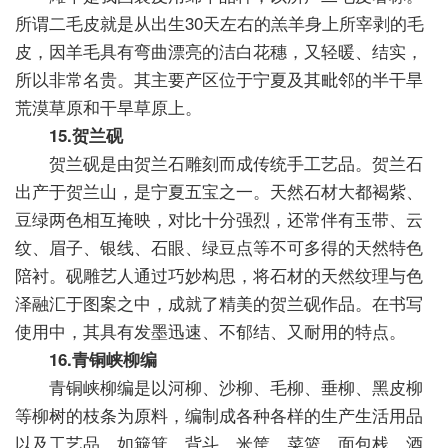
所谓二毛皮就是从出生30天左右的羔羊身上所宰剥的毛
皮，因羊毛具有弯曲漂亮的洁白花穗，又轻暖、结实，
所以非常名贵。其主要产区位于宁夏及其毗邻的半干旱
荒漠草原和干旱草原上。
15.贺兰砚
贺兰砚是由贺兰石雕刻而成传统手工艺品。贺兰石
出产于贺兰山，是宁夏五宝之一。天然石材大都褐紫、
豆绿两色相互掩映，对比十分强烈，还常伴有玉带、云
纹、眉子、银线、石眼、绿豆点等不可多得的天然特色
陪衬。砚雕艺人通过巧妙构思，将石材的天然纹理与色
泽融汇于图案之中，成就了精美的贺兰砚作品。在书写
使用中，其具有发墨迅速、不郁结、又耐用的特点。
16.青铜峡柳编
青铜峡柳编是以河柳、沙柳、毛柳、垂柳、黑皮柳
等柳树的枝条为原料，编制成各种各样的生产生活用品
以及工艺品，如簸箕、背斗、米筐、菜篮、面包栈、酒