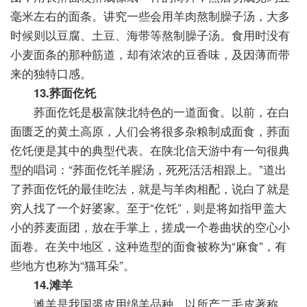
毫米左右的面条。讲究一些会用羊肉熬制臊子汤，大多
时候则以豆腐、土豆、海带等熬制臊子汤。食用时没有
小麦面条的那种筋道，却有浓浓的豆香味，及因薄而带
来的独特口感。
13.荞面仡饦
荞面仡饦是极富陕北特色的一道面食。以前，在白
面匮乏的黄土高原，人们会将很多杂粮制成面食，荞面
仡饦便是其中的典型代表。在陕北信天游中有一句很典
型的唱词：“荞面仡饦羊腥汤，死死活活相跟上。”道出
了荞面仡饦的最佳吃法，就是与羊肉相配，说白了就是
穷人找了一个好婆家。至于“仡饦”，则是将如指甲盖大
小的荞麦面团，放在手掌上，搓成一个卷曲状的空心小
面卷。在关中地区，这种造型的面食被称为“麻食”，有
些地方也称为“猫耳朵”。
14.滩羊
滩羊是我国裘皮用绵羊品种，以所产二毛皮著称。