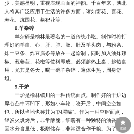
少，美感显明，重视表现画面的神韵。千百年来，陕北
人将其广泛应用于生活的许多方面，诸如窗花、喜花、
寿花、炕围花、祭祀花等。
8.羊杂碎
羊杂碎是榆林最著名的一道传统小吃。制作时将打
理好的羊血、心、肝、肺、肠、肚及羊头肉，与粉条、
炸土豆条、炸豆腐条等放在一起烩制，同时加入油炸辣
椒、葱姜蒜、花椒等佐料即成。必须趁热上桌，趁热食
用，尤其是冬天，喝一碗羊杂碎，遍体生热，周身舒
坦。
9.干炉
干炉是榆林镇川的一种传统面点。制作好的干炉边
厚心凸中环凹下，形如小车轮，咬开后，中间空空如
也，所以当地也称其为“闪塌嘴”。作为一种空腔面点，
经炭火烘烤后，非常酥脆，细嚼有一种独特的油香味，
因水分含量低，极耐储存，非常适合作干粮。为了适应
收藏