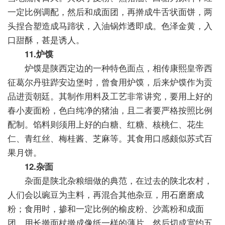
一定比例调配，然后和成面团，再擀成牛舌状面饼，两
头捏合塑造成马蹄状，入油锅炸透即成。色泽金黄，入
口甜酥，甚是诱人。
11.炉馍
炉馍是陕西定边的一种特色面点，相传康熙皇帝西
征葛尔丹驻跸安边堡时，曾食用炉馍，后来炉馍作为贡
品进贡朝廷。其制作用料及工艺非常讲究，要用上好的
春小麦面粉，色白纯净的猪油，且二者要严格按照比例
配制。馅料则须用上好的白糖、红糖、核桃仁、花生
仁、青红丝、梅桂酱、芝麻等。其食用口感颇似苏式百
果月饼。
12.杂面
杂面是陕北杂粮细做的典范，在过去的陕北农村，
人们会以豌豆为主料，再混合其他杂豆，用石磨磨成
粉；食用时，掺和一定比例的榆皮粉、沙蒿粉和成面
团，用长擀面杖擀成像纸一样的薄片，然后切成宽约五