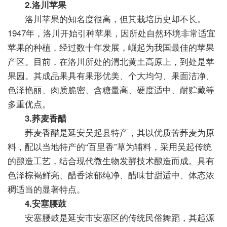
2.洛川苹果
洛川苹果的知名度很高，但其栽培历史却不长。
1947年，洛川开始引种苹果，因所处自然环境非常适宜
苹果的种植，经过数十年发展，崛起为我国最佳的苹果
产区。目前，在洛川所处的渭北黄土高原上，到处是苹
果园。其成品果具有果形优美、个大均匀、果面洁净、
色泽艳丽、肉质脆密、含糖量高、硬度适中、耐贮藏等
多重优点。
3.荞麦香醋
荞麦香醋是延安吴起县特产，其以优质苦荞麦为原
料，配以当地特产的“百里香”草为辅料，采用吴起传统
的酿造工艺，结合现代微生物发酵技术酿造而成。具有
色泽棕褐鲜亮、醋香浓郁纯净、醋味甘甜适中、体态浓
稠适当的显著特点。
4.安塞腰鼓
安塞腰鼓是延安市安塞区的传统民俗舞蹈，其起源