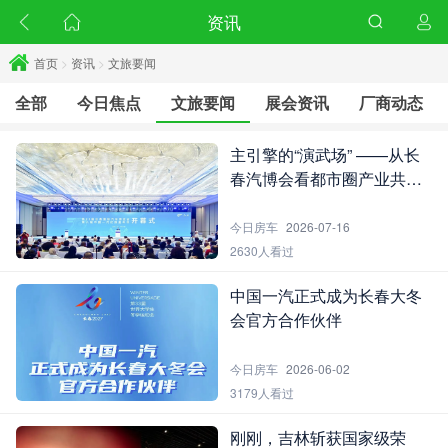
资讯
首页
>
资讯
>
文旅要闻
全部
今日焦点
文旅要闻
展会资讯
厂商动态
主引擎的“演武场” ——从长
春汽博会看都市圈产业共创
的深度逻辑
今日房车
2026-07-16
2630人看过
中国一汽正式成为长春大冬
会官方合作伙伴
今日房车
2026-06-02
3179人看过
刚刚，吉林斩获国家级荣