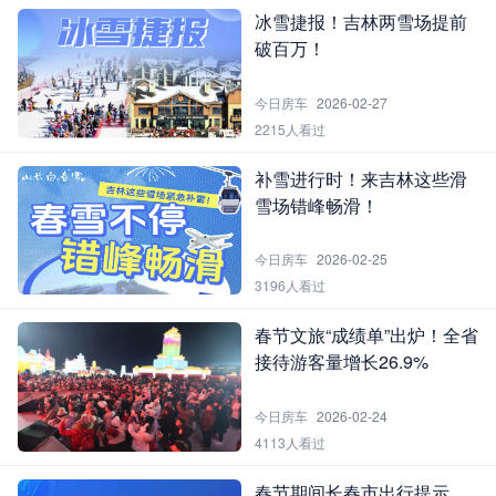
冰雪捷报！吉林两雪场提前
破百万！
今日房车
2026-02-27
2215人看过
补雪进行时！来吉林这些滑
雪场错峰畅滑！
今日房车
2026-02-25
3196人看过
春节文旅“成绩单”出炉！全省
接待游客量增长26.9%
今日房车
2026-02-24
4113人看过
春节期间长春市出行提示