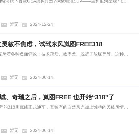
自12月6日上市以来，吉利银河旗下首款GEA架构打造的A级电混SUV——吉利银河星舰7 EMi，凭借3L级的同级最低亏电油耗、四大原生新标准以及10大越级满配，迅速赢得广大消费者的青睐。截至12月19日，吉利银河星舰7 EMi上市仅13天，累计交付量便突破10,000台，一举打破电混SUV最快交付纪录。
暂无
2024-12-24
驾驶灵敏不焦虑，试驾东风岚图FREE318
提到增程车，网络上总是充斥着各种负面评论：技术落后、效率差、脱裤子放屁等等。这种评论不无道理，但参照对比的都是插混车型，如果换个思路，把增程车型理解成纯电车型配上了一个NVH出色的充电宝，是不是既拥有灵敏平顺的驾驶质感又没有里程焦虑了呢？本次我们试驾的便是这样一款车——岚图FREE 318。
暂无
2024-06-14
城、奇瑞之后，岚图FREE 也开始“318”了
1958年，起于成都终于拉萨的318川藏线正式通车，其独有的自然风光加上独特的民族风情，让其成为了许多旅游爱好者的圣地。为了展示车辆性能，近年来，包括长城、奇瑞等品牌，纷纷选择在国道318线做试驾、新品发布等活动，以此与用户达成共鸣。
暂无
2024-06-14