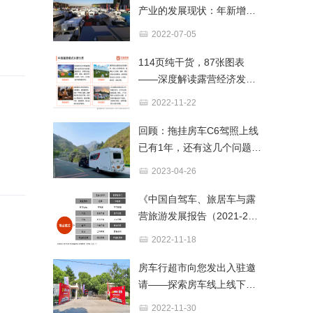
产业的发展现状：年新增近
百万辆，保有量超2200万辆
2022-07-05
114页纯干货，87张图表
——深度解读露营经济发展
前景与商业布局
2022-11-22
回顾：拖挂房车C6驾照上线
已有1年，还有这几个问题千
万不要忽略​！
2023-04-26
《中国自驾车、旅居车与露
营旅游发展报告（2021-202
2）》解读—下篇
2022-11-18
房车行超市向您发出入驻邀
请——探索房车线上线下新
零售模式，共谋发展新思路
2022-11-30