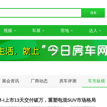
视频
车展
营地
达人
展会资讯
厂商动态
房车评测
车市纵横
M-i上市13天交付破万，重塑电混SUV市场格局