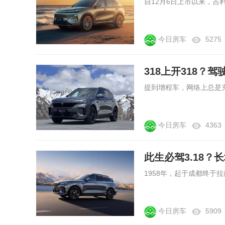
今日房车
5275
318上开318？
今日房车
4363
此生必驾3.18？长
今日房车
5909