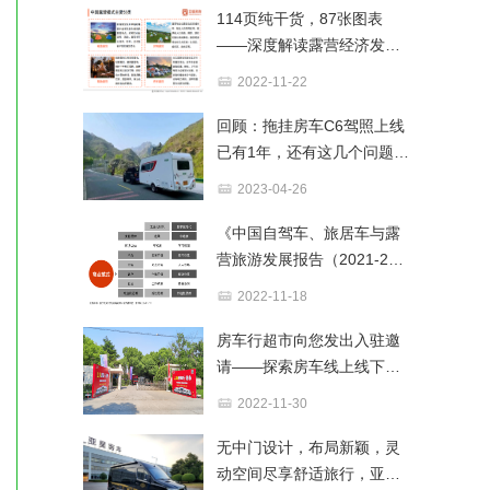
114页纯干货，87张图表
——深度解读露营经济发展
前景与商业布局
2022-11-22
回顾：拖挂房车C6驾照上线
已有1年，还有这几个问题千
万不要忽略​！
2023-04-26
《中国自驾车、旅居车与露
营旅游发展报告（2021-202
2）》解读—下篇
2022-11-18
房车行超市向您发出入驻邀
请——探索房车线上线下新
零售模式，共谋发展新思路
2022-11-30
无中门设计，布局新颖，灵
动空间尽享舒适旅行，亚星