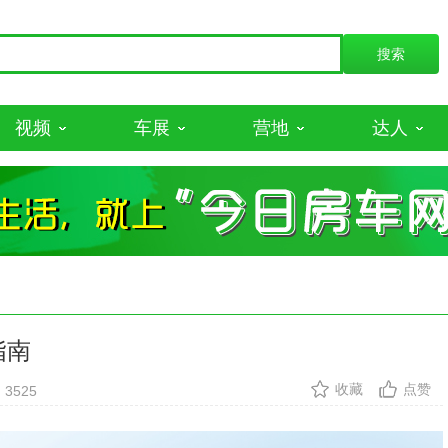
视频
车展
营地
达人
指南
收藏
点赞
3525