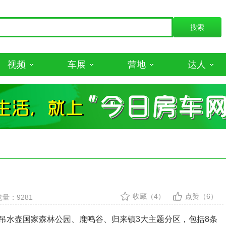
视频
车展
营地
达人
收藏（4）
点赞（6）
量：9281
水壶国家森林公园、鹿鸣谷、归来镇3大主题分区，包括8条