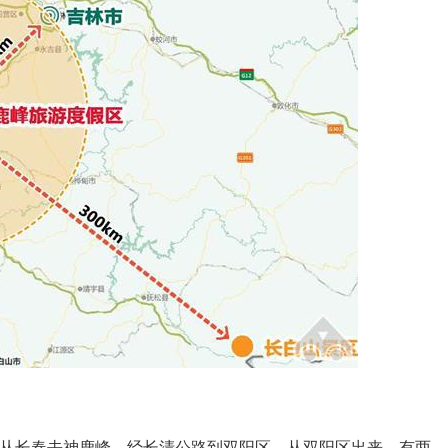
从长春去神鹿峰，经长清公路到双阳区，从双阳区出来，有两