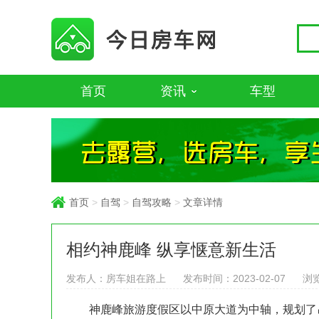
首页
资讯
车型
首页
>
自驾
>
自驾攻略
>
文章详情
相约神鹿峰 纵享惬意新生活
发布人：
房车姐在路上
发布时间：2023-02-07
浏览
神鹿峰旅游度假区以中原大道为中轴，规划了吊