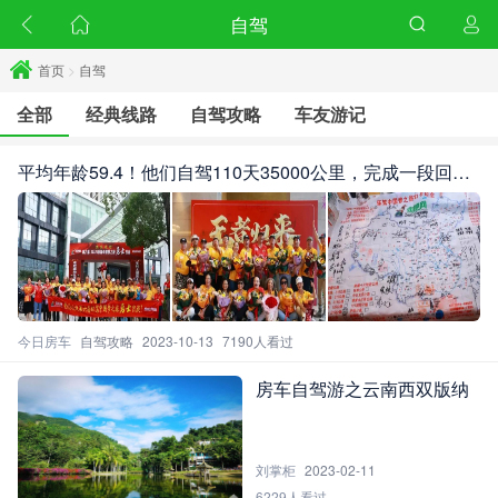
自驾
首页
>
自驾
全部
经典线路
自驾攻略
车友游记
平均年龄59.4！他们自驾110天35000公里，完成一段回味
一生的旅程
今日房车
自驾攻略
2023-10-13
7190人看过
房车自驾游之云南西双版纳
刘掌柜
2023-02-11
6229人看过