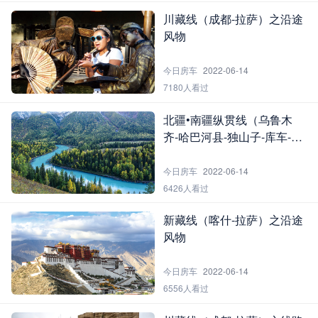
川藏线（成都-拉萨）之沿途
风物
今日房车
2022-06-14
7180人看过
北疆•南疆纵贯线（乌鲁木
齐-哈巴河县-独山子-库车-喀
什-红之沿途风物
今日房车
2022-06-14
6426人看过
新藏线（喀什-拉萨）之沿途
风物
今日房车
2022-06-14
6556人看过