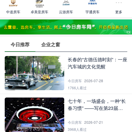
中道房车
卓美亚房车
云游房车
宇通房车
更多
今日推荐
企业之窗
长春的“古德伍德时刻”：一座
汽车城的文化觉醒
今日房车
2026-07-28
1766人看过
七十年，一场盛会，一种“长
春习惯” ——写在第23届长
春国际汽车博览会之后
今日房车
2026-07-21
3968人看过