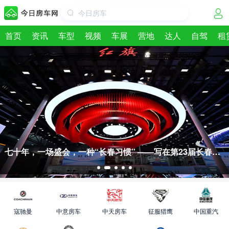
今日房车
首页
资讯
车型
视频
车展
营地
达人
自驾
租
七十年，一场盛会，一种“长春习惯” ——写在第23届长春国
际汽车博览会之后
寇驰曼
中意房车
中天房车
征服猎鹰
中国重汽