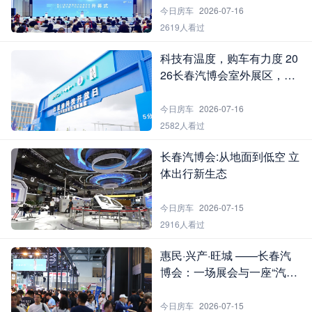
今日房车
2026-07-16
2619人看过
科技有温度，购车有力度 20
26长春汽博会室外展区，带
你从“看过”到“开过”再到“拥
有”
今日房车
2026-07-16
2582人看过
长春汽博会:从地面到低空 立
体出行新生态
今日房车
2026-07-15
2916人看过
惠民·兴产·旺城 ——长春汽
博会：一场展会与一座“汽车
城”的双向奔赴
今日房车
2026-07-15