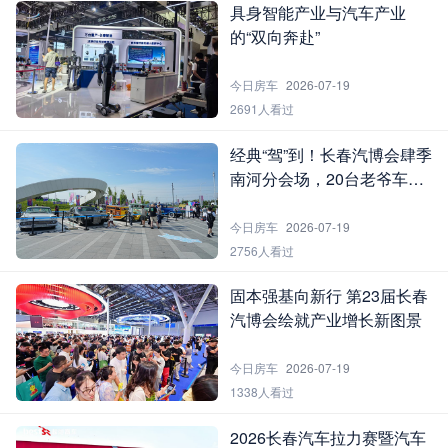
具身智能产业与汽车产业
的“双向奔赴”
今日房车
2026-07-19
2691人看过
经典“驾”到！长春汽博会肆季
南河分会场，20台老爷车书
写“流动的史诗”
今日房车
2026-07-19
2756人看过
固本强基向新行 第23届长春
汽博会绘就产业增长新图景
今日房车
2026-07-19
1338人看过
2026长春汽车拉力赛暨汽车