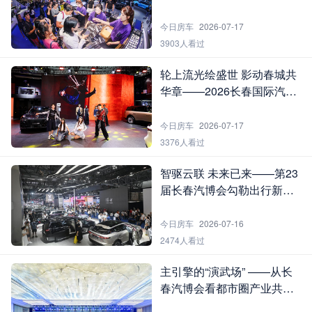
会“寻宝全攻略”
今日房车
2026-07-17
3903人看过
轮上流光绘盛世 影动春城共
华章——2026长春国际汽车
博览会模特演绎巡礼
今日房车
2026-07-17
3376人看过
智驱云联 未来已来——第23
届长春汽博会勾勒出行新图
景
今日房车
2026-07-16
2474人看过
主引擎的“演武场” ——从长
春汽博会看都市圈产业共创
的深度逻辑