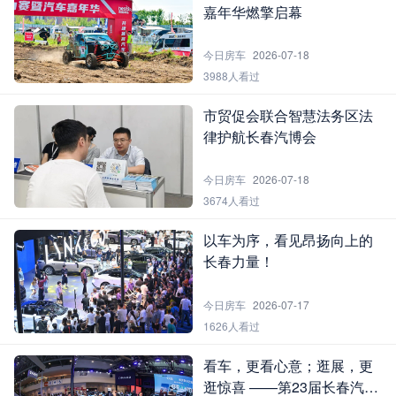
嘉年华燃擎启幕
今日房车
2026-07-18
3988人看过
市贸促会联合智慧法务区法
律护航长春汽博会
今日房车
2026-07-18
3674人看过
以车为序，看见昂扬向上的
长春力量！
今日房车
2026-07-17
1626人看过
看车，更看心意；逛展，更
逛惊喜 ——第23届长春汽博