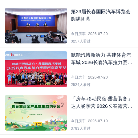
第23届长春国际汽车博览会
圆满闭幕
今日房车
2026-07-20
3257人看过
赋能汽博新活力·共建体育汽
车城 2026长春汽车拉力赛暨
汽车嘉年华圆满落幕
今日房车
2026-07-20
2524人看过
「房车·移动民宿·露营装备」
达人畅享营 2026长春露营全
产业链生态创享荟第二场活
动圆满举行
今日房车
2026-07-19
3783人看过